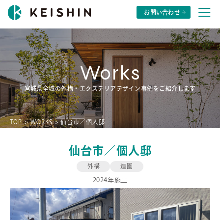
株式会社景心
お問い合わせ
Works
宮城県全域の外構・エクステリアデザイン事例をご紹介します
TOP
>
WORKS
>
仙台市／個人邸
仙台市／個人邸
外構
造園
2024年施工