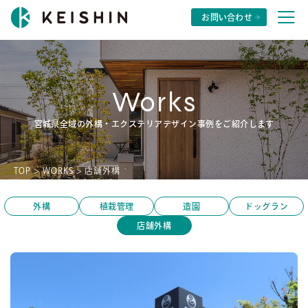
株式会社景心
お問い合わせ
Works
宮城県全域の外構・エクステリアデザイン事例をご紹介します
TOP
>
WORKS
>
店舗外構
外構
植栽管理
造園
ドッグラン
店舗外構